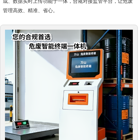
成、数据实时上传功能于一体，合规对接监管平台，让危废
管理高效、精准、省心。