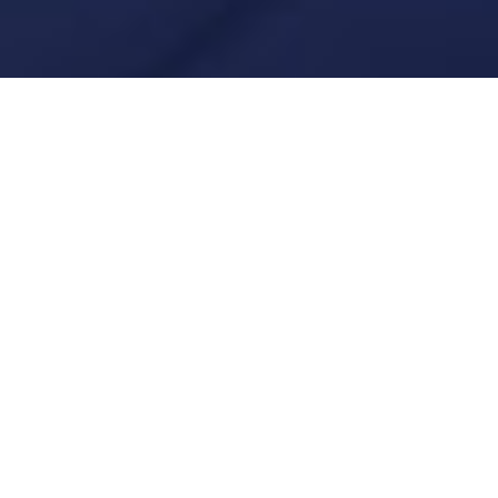
电话沟通
在线客服
产品介绍
规格参数
相关下载
购买渠道
技术支持
便携式危废智能终端由工业级 PDA 智能手持终端、便携智能打印机、智
能蓝牙地磅组成。PDA 轻薄便携，支持湿手操作，内置 APP 实现智能
互联与数据同步；打印机快充耐用，满足多规格标签高效打印；智能蓝牙
地磅精准称重，数据实时上传。三者协同作业，实现危废管理全流程数字
化、便捷化。