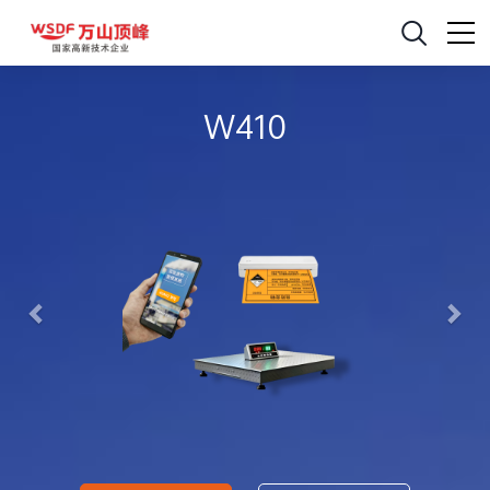
W410
Previous
Nex