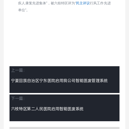
疾人康复先进集体”，被六枝特区评为“
民主评议
行风工作先进
单位”。
上一篇：
宁夏回族自治区宁东医院启用我公司智能医废管理系统
下一篇：
六枝特区第二人民医院启用智能医废系统