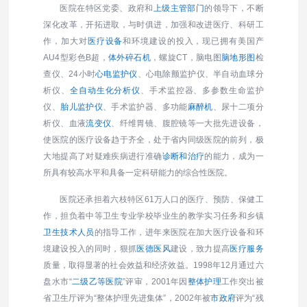
医院在特区党委、政府和
上级主管部门
的领导下，不断
深化改革，开拓进取，与时俱进，加强和改进医疗、科研工
作，加大对
医疗设备
和环境建设的投入，现已拥有美国产
AU4型彩色B超，
体外碎石机
，螺旋CT，脑电图
脑地形图
检
查仪、24小时
心电监护仪
、心电除颤监护仪、半自动血球分
析仪、
全自动生化分析仪
、手术监控器、多参数生命监护
仪、
胎儿监护仪
、手术监护器、多功能
麻醉机
、尿十二项分
析仪、血液
流变仪
、纤维胃镜、腹腔镜等一大批先进设备，
使医院的医疗设备趋于齐全，处于省内同级医院的前列，极
大地提高了对疑难疾病进行准确
诊断和治疗
的能力，成为一
所具有较高水平和具备一定科研能力的综合性医院。
医院还承担着六枝特区61万人口的医疗、预防、保健工
作，担负着中等卫生专业学校毕业生的教学实习任务和乡镇
卫生技术人员
的指导工作，进年来医院在加大医疗设备和环
境建设投入的同时，狠抓
医德医风
建设，致力提高
医疗服务
质量，取得显著的社会效益和经济效益。1998年12月通过六
盘水市“
二级乙等医院
”评审，2001年因
整体护理
工作突出被
省卫生厅评为“整体护理先进集体”，2002年被
市政府
评为“残